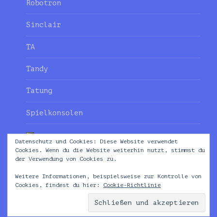
Robotron
Sinclair
TA
Tandy
Tatung
Spielkonsolen
Datenschutz und Cookies: Diese Website verwendet
Cookies. Wenn du die Website weiterhin nutzt, stimmst du
der Verwendung von Cookies zu.
Weitere Informationen, beispielsweise zur Kontrolle von
Cookies, findest du hier:
Cookie-Richtlinie
**** THE HOMECOMPUTER GUY ****
Datenschutzerklärung
Stolz präsentiert von
ABONNIEREN
WordPress