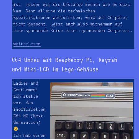
ist, müssen wir die Umstände kennen wie es dazu
kam. Denn alleine die technischen
Spezifikationen aufzulisten, wird dem Computer
nicht gerecht. Lasst euch also mitnehmen auf
eine spannende Reise eines spannenden Computers.
„Acorn Risc PC600: „No RISC – No Fun!““
weiterlesen
C64 Umbau mit Raspberry Pi, Keyrah
und Mini-LCD im Lego-Gehäuse
Ladies and
Gentlemen!
Ich stelle
vor: den
inoffiziellen
C64 NG (Next
Generation)
Ich hab einen