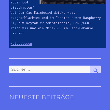
alten C64
„Brotkasten“,
bei dem das Mainboard defekt war,
ausgeschlachtet und im Inneren einen Raspberry
Pi, ein Keyrah V2 Adapterboard, LAN-/USB-
Anschluss und ein Mini-LCD im Lego-Gehäuse
verbaut.
„C64 Umbau mit Raspberry Pi, Keyrah und Mini-LCD i
weiterlesen
SUC
Suchen
nach:
NEUESTE BEITRÄGE