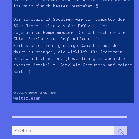
ihr mich gleich besser verstehen 😉
Der Sinclair ZX Spectrum war ein Computer der
80er Jahre – also aus der Frühzeit der
sogenannten Homecomputer. Der Unternehmer Sir
Clive Sinclair aus England hatte die
Philosophie, sehr günstige Computer auf den
Markt zu bringen, die wirklich für Jedermann
erschwinglich waren. (Lest dazu gern auch die
anderen Artikel zu Sinclair Computern auf meiner
Seite.)
Größenverlgeich mit Atari 800
„Der Tastatur-Dschungel des ZX Spectrum“
weiterlesen
SUC
Suchen
nach: