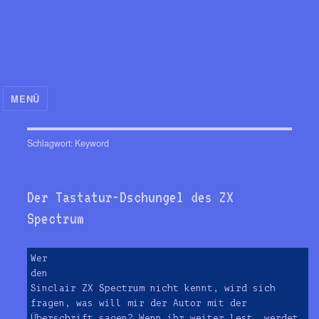
MENÜ
**** THE HOMECOMPUTER
Schlagwort:
Keyword
GUY ****
Der Tastatur-Dschungel des ZX
Spectrum
Wer
den
Sinclair ZX Spectrum nicht kennt, wird sich
fragen, was will mir der Autor mit der
Überschrift sagen? Wenn ihr weiter lest, werdet