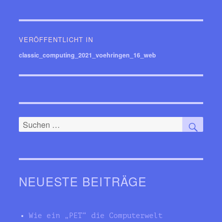
Beitragsnavigation
VERÖFFENTLICHT IN
classic_computing_2021_voehringen_16_web
SUC
Suchen
nach:
NEUESTE BEITRÄGE
Wie ein „PET“ die Computerwelt